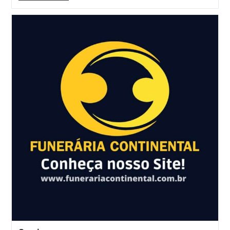
Agora
É
Grátis!