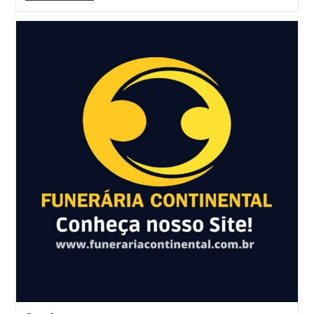
Agora
É
Grátis!